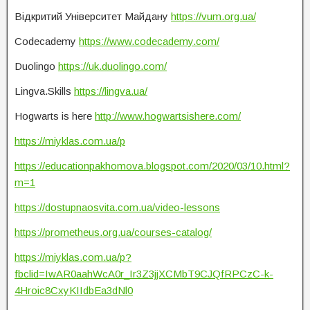
Відкритий Університет Майдану
https://vum.org.ua/
Codecademy
https://www.codecademy.com/
Duolingo
https://uk.duolingo.com/
Lingva.Skills
https://lingva.ua/
Hogwarts is here
http://www.hogwartsishere.com/
https://miyklas.com.ua/p
https://educationpakhomova.blogspot.com/2020/03/10.html?
m=1
https://dostupnaosvita.com.ua/video-lessons
https://prometheus.org.ua/courses-catalog/
https://miyklas.com.ua/p?
fbclid=IwAR0aahWcA0r_Ir3Z3jjXCMbT9CJQfRPCzC-k-
4Hroic8CxyKIIdbEa3dNl0