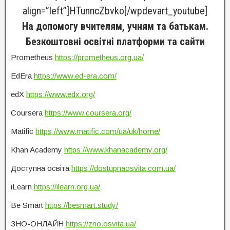
align=”left”]HTunncZbvko[/wpdevart_youtube]
На допомогу вчителям, учням та батькам.
Безкоштовні освітні платформи та сайти
Prometheus
https://prometheus.org.ua/
EdEra
https://www.ed-era.com/
edX
https://www.edx.org/
Coursera
https://www.coursera.org/
Matific
https://www.matific.com/ua/uk/home/
Khan Academy
https://www.khanacademy.org/
Доступна освіта
https://dostupnaosvita.com.ua/
iLearn
https://ilearn.org.ua/
Be Smart
https://besmart.study/
ЗНО-ОНЛАЙН
https://zno.osvita.ua/