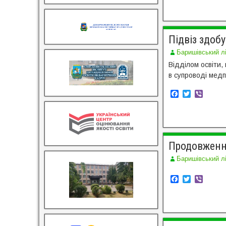
c
i
b
e
t
e
b
t
r
o
e
o
r
Підвіз здоб
k
Баришівський л
Відділом освіти,
в супроводі медп
F
T
V
a
w
i
c
i
b
e
t
e
b
t
r
o
e
o
r
Продовженн
k
Баришівський л
F
T
V
a
w
i
c
i
b
e
t
e
b
t
r
o
e