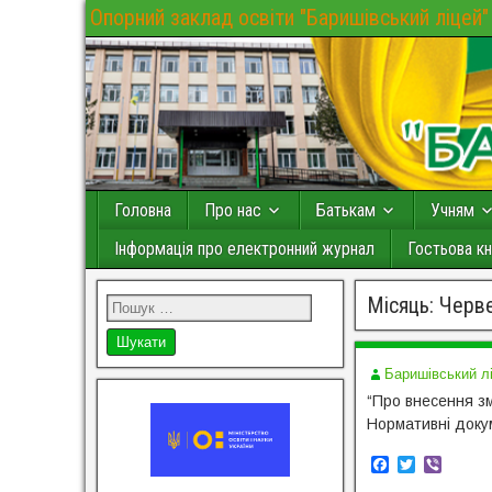
Опорний заклад освіти "Баришівський ліцей"
Головна
Про нас
Батькам
Учням
Інформація про електронний журнал
Гостьова кн
Місяць:
Черв
Баришівський л
“Про внесення з
Нормативні доку
F
T
V
a
w
i