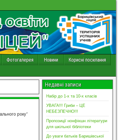
Фотогалерея
Новини
Корисні посилання
Недавні записи
Набір до 1-х та 10-х класів
УВАГА!!! Гриби – ЦЕ
НЕБЕЗПЕЧНО!!!
ального року”
Пропозиції нонфікшн літератури
для шкільної бібліотеки
До уваги батьків Баришівської