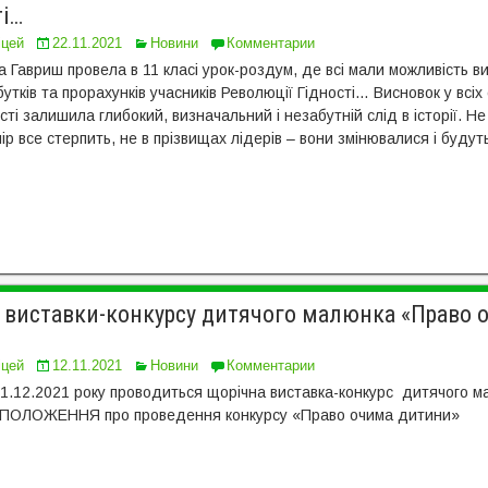
ті…
іцей
22.11.2021
Новини
Комментарии
Гавриш провела в 11 класі урок-роздум, де всі мали можливість в
тків та прорахунків учасників Революції Гідності… Висновок у всі
ті залишила глибокий, визначальний і незабутній слід в історії. Н
ір все стерпить, не в прізвищах лідерів – вони змінювалися і будут
 виставки-конкурсу дитячого малюнка «Право 
іцей
12.11.2021
Новини
Комментарии
 01.12.2021 року проводиться щорічна виставка-конкурс дитячого 
. ПОЛОЖЕННЯ про проведення конкурсу «Право очима дитини»