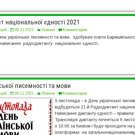
т національної єдності 2021
іцей
09.11.2021
Новини
Комментарии
ень української писемності та мови, здобувачі освіти Баришівськог
написання радіодиктанту національної єдності.
ської писемності та мови
іцей
09.11.2021
Новини
Комментарии
9 листопада – в День української писем
відбудеться 21-й Радіодиктант націон
Написання диктанту єдності – правила 
Трансляція диктанту почнеться 9 лист
о 10:00 за Києвом і буде проходити на 
платформах: на загальнонаціональному