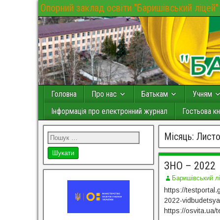
Опорний заклад освіти "Баришівський ліцей"
Головна
Про нас
Батькам
Учням
Інформація про електронний журнал
Гостьова кн
Місяць:
Листо
ЗНО – 2022
Баришівський л
https://testporta
2022-vidbudetsya
https://osvita.ua/t