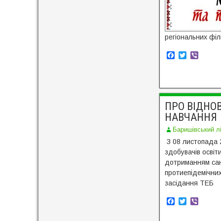
регіональних філі
F
T
V
a
w
i
c
i
b
e
t
e
b
t
r
o
e
o
r
ПРО ВІДНО
k
НАВЧАННЯ
Баришівський л
З 08 листопада 
здобувачів освіт
дотриманням сан
протиепідемічних
засідання ТЕБ
F
T
V
a
w
i
c
i
b