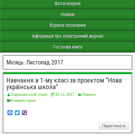
Фотогалерея
Новини
Корисні посилання
Інформація про електронний журнал
Гостьова книга
Місяць:
Листопад 2017
Навчання в 1-му класі за проектом “Нова
українська школа”
Баришівський ліцей
30.11.2017
Новини
Комментарии
F
T
V
a
w
i
c
i
b
Переглянути
e
t
e
b
t
r