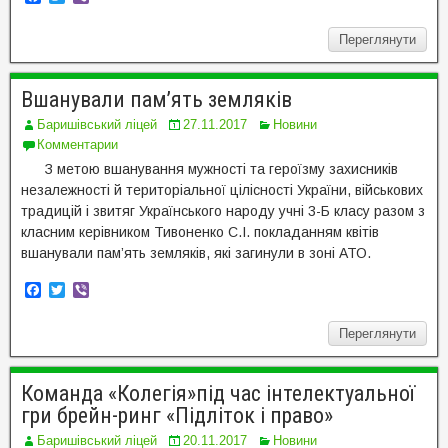
a
w
i
c
i
b
Переглянути
e
t
e
b
t
r
o
e
o
r
Вшанували пам’ять земляків
k
Баришівський ліцей
27.11.2017
Новини
Комментарии
З метою вшанування мужності та героїзму захисників
незалежності й територіальної цілісності України, військових
традицій і звитяг Українського народу учні 3-Б класу разом з
класним керівником Тивоненко С.І. покладанням квітів
вшанували пам’ять земляків, які загинули в зоні АТО.
F
T
V
a
w
i
c
i
b
Переглянути
e
t
e
b
t
r
o
e
o
r
Команда «Колегія»під час інтелектуальної
k
гри брейн-ринг «Підліток і право»
Баришівський ліцей
20.11.2017
Новини