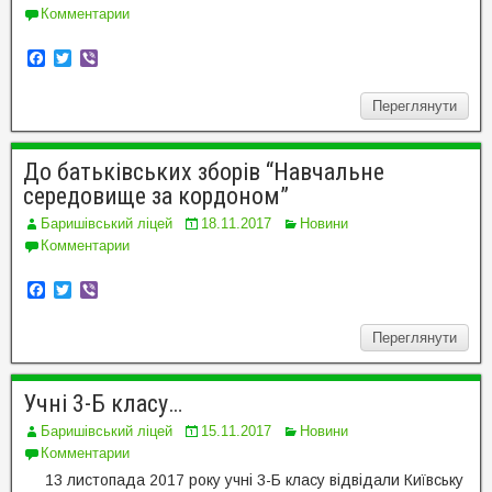
Комментарии
F
T
V
a
w
i
c
i
b
Переглянути
e
t
e
b
t
r
o
e
o
r
До батьківських зборів “Навчальне
k
середовище за кордоном”
Баришівський ліцей
18.11.2017
Новини
Комментарии
F
T
V
a
w
i
c
i
b
Переглянути
e
t
e
b
t
r
o
e
o
r
Учні 3-Б класу…
k
Баришівський ліцей
15.11.2017
Новини
Комментарии
13 листопада 2017 року учні 3-Б класу відвідали Київську