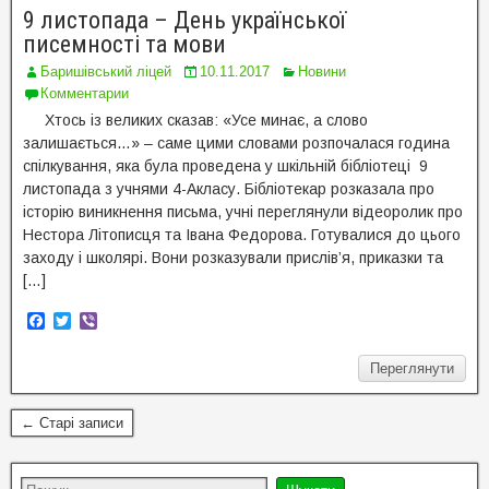
o
r
9 листопада – День української
k
писемності та мови
Баришівський ліцей
10.11.2017
Новини
Комментарии
Хтось із великих сказав: «Усе минає, а слово
залишається…» – саме цими словами розпочалася година
спілкування, яка була проведена у шкільній бібліотеці 9
листопада з учнями 4-Акласу. Бібліотекар розказала про
історію виникнення письма, учні переглянули відеоролик про
Нестора Літописця та Івана Федорова. Готувалися до цього
заходу і школярі. Вони розказували прислів’я, приказки та
[…]
F
T
V
a
w
i
c
i
b
Переглянути
e
t
e
b
t
r
o
e
← Старі записи
o
r
k