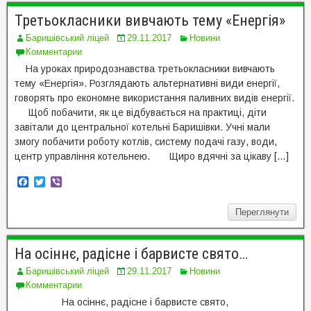
o
e
o
r
Tретьокласники вивчають тему «Енергія»
k
Баришівський ліцей
29.11.2017
Новини
Комментарии
На уроках природознавства третьокласники вивчають
тему «Енергія». Розглядають альтернативні види енергії,
говорять про економне використання паливних видів енергії.
Щоб побачити, як це відбувається на практиці, діти
завітали до центральної котельні Баришівки. Учні мали
змогу побачити роботу котлів, систему подачі газу, води,
центр управління котельнею. Щиро вдячні за цікаву […]
F
T
V
a
w
i
c
i
b
Переглянути
e
t
e
b
t
r
o
e
o
r
На осіннє, радісне і барвисте свято…
k
Баришівський ліцей
29.11.2017
Новини
Комментарии
На осіннє, радісне і барвисте свято,