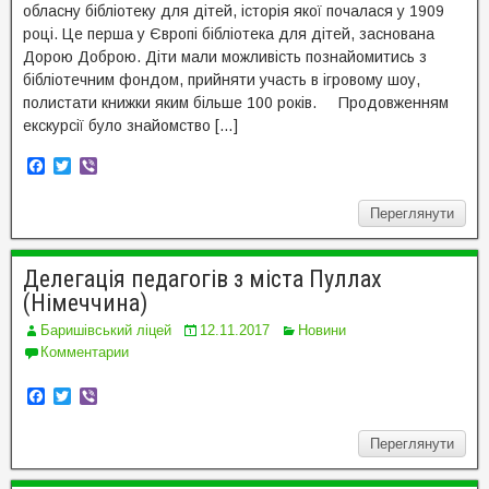
обласну бібліотеку для дітей, історія якої почалася у 1909
році. Це перша у Європі бібліотека для дітей, заснована
Дорою Доброю. Діти мали можливість познайомитись з
бібліотечним фондом, прийняти участь в ігровому шоу,
полистати книжки яким більше 100 років. Продовженням
екскурсії було знайомство […]
F
T
V
a
w
i
c
i
b
Переглянути
e
t
e
b
t
r
o
e
o
r
Делегація педагогів з міста Пуллах
k
(Німеччина)
Баришівський ліцей
12.11.2017
Новини
Комментарии
F
T
V
a
w
i
c
i
b
Переглянути
e
t
e
b
t
r
o
e