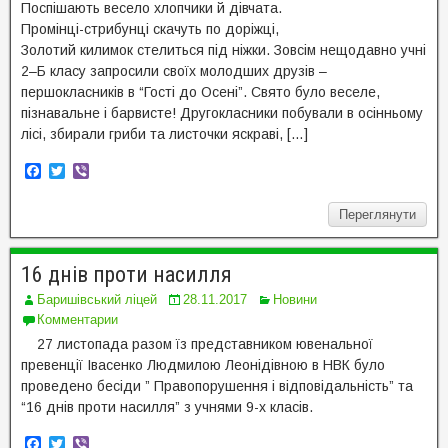
Поспішають весело хлопчики й дівчата.
Промінці-стрибунці скачуть по доріжці,
Золотий килимок стелиться під ніжки. Зовсім нещодавно учні
2–Б класу запросили своїх молодших друзів –
першокласників в “Гості до Осені”. Свято було веселе,
пізнавальне і барвисте! Другокласники побували в осінньому
лісі, збирали гриби та листочки яскраві, […]
F
T
V
a
w
i
c
i
b
Переглянути
e
t
e
b
t
r
o
e
o
r
16 днів проти насилля
k
Баришівський ліцей
28.11.2017
Новини
Комментарии
27 листопада разом їз представником ювенальної
превенції Івасенко Людмилою Леонідівною в НВК було
проведено бесіди ” Правопорушення і відповідальність” та
“16 днів проти насилля” з учнями 9-х класів.
F
T
V