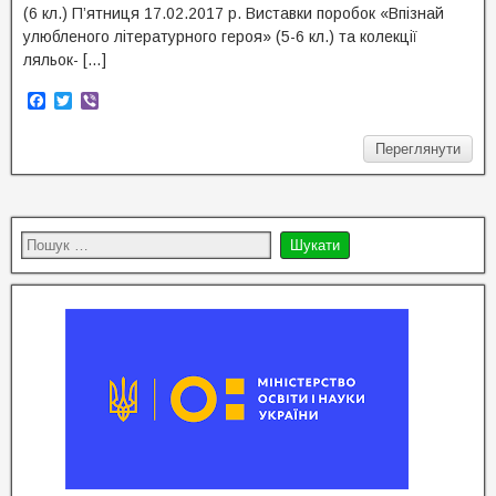
(6 кл.) П’ятниця 17.02.2017 р. Виставки поробок «Впізнай
улюбленого літературного героя» (5-6 кл.) та колекції
ляльок- […]
F
T
V
a
w
i
c
i
b
Переглянути
e
t
e
b
t
r
o
e
o
r
k