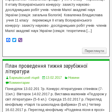
ІІ етапу Всеукраїнського конкурсу- захисту науково-
дослідницьких робіт учнів- членів Малої академії наук
України (секція: загальна біологія) Коваленка Владислава
учня 11 класу переможця ІІ етапу Всеукраїнського
конкурсу- захисту науково- дослідницьких робіт учнів- членів
Малої академії наук України (секція: теоретична […]
F
T
V
a
w
i
c
i
b
Переглянути
e
t
e
b
t
r
o
e
o
r
План проведення тижня зарубіжної
k
літератури
Баришівський ліцей
13.02.2017
Новини
Комментарии
Понеділок 13.02.201 7р. Конкурс літературних стіннівок (7-
11кл.) Вівторок 14.02.2017 р. Виставка малюнків «Подорож у
світ літератури» (5-6 кл.) Середа 15.02.2017 р. Перегляд
кінофільму «Чарлі та шоколадна фабрика» (5 кл.) Четвер
16.02.2017 р. Перегляд кінофільму «Різдвяна пісня в прозі»