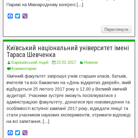
Парижі на Міжнародному конгресі […]
F
T
V
a
w
i
c
i
b
Переглянути
e
t
e
b
t
r
o
e
o
r
Київський національний університет імені
k
Тараса Шевченка
Баришівський ліцей
23.02.2017
Новини
Комментарии
Хімічний факультет запрошує учнів старших класів, батьків,
вчителів та всіх бажаючих на «День відкритих дверей», який
відбудеться 25 лютого 2017 року о 12.00 у Великій хімічній
аудиторії. Учасники зустрічі зможуть поспілкуватися з
адміністрацією факультету, дізнатися про нововведення та
особливості вступної кампанії 2017 року, відвідати лекції та
стати учасником наукових експериментів, отримати відповіді
на всі запитання, […]
F
T
V
a
w
i