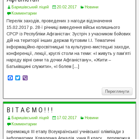
Баришівський ліцей
20.02.2017
Новини
Комментарии
Перелік заходів, проведених з нагоди відзначення
15.02.2017 р. 28-ї річниці виведення військ колишнього
СРСР із Республіки Афганістан: Зустріч з учасником бойових
дій на території інших держав Кутовим І.І. Тематичні
інформаційно-просвітницькі та культурно-мистецькі заходи,
конференції, лекції, круглі столи на теми: «І живуть у пам’яті
народу вірні сини та дочки Афганістану», «Жити –
Батьківщині служити», «І болем […]
F
T
V
a
w
i
c
i
b
Переглянути
e
t
e
b
t
r
o
e
o
r
В І Т А Є М О ! ! !
k
Баришівський ліцей
17.02.2017
Новини
Комментарии
переможця ІІІ етапу Всеукраїнської учнівської олімпіади з
інформатики Коваленка Аркадія учня 8 класу переможця