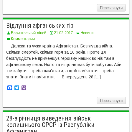
c
i
b
Переглянути
e
t
e
b
t
r
o
e
o
r
Відлуння афганських гір
k
Баришівський ліцей
21.02.2017
Новини
Комментарии
Далека та чужа країна Афганістан. Безглузда війна.
Скільки смертей, скільки горя за 10 років. Проте ця
безглуздість не применшує героїзму наших воїнів там в
афганському пеклі. Ніхто та ніщо не має бути забутим. Аби
не забути – треба пам’ятати, а щоб пам’ятати – треба
знати. Знати і пам’ятати. В переддень 28 […]
F
T
V
a
w
i
c
i
b
Переглянути
e
t
e
b
t
r
o
e
o
r
28-а річниця виведення військ
k
колишнього СРСР із Республіки
Афганістан