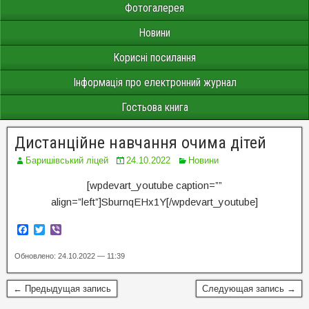
Фотогалерея
Новини
Корисні посилання
Інформація про електронний журнал
Гостьова книга
Дистанційне навчання очима дітей
Баришівський ліцей
24.10.2022
Новини
[wpdevart_youtube caption=””
align=”left”]SburnqEHx1Y[/wpdevart_youtube]
F
T
V
a
w
i
c
i
b
Обновлено: 24.10.2022 — 11:39
e
t
e
b
t
r
o
e
← Предыдущая запись
Следующая запись →
o
r
k