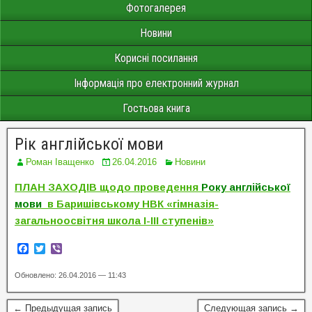
Фотогалерея
Новини
Корисні посилання
Інформація про електронний журнал
Гостьова книга
Рік англійської мови
Роман Іващенко
26.04.2016
Новини
ПЛАН ЗАХОДІВ
щодо проведення
Року англійської
мови
в Баришівському НВК «гімназія-
загальноосвітня школа І-ІІІ ступенів»
F
T
V
a
w
i
c
i
b
Обновлено: 26.04.2016 — 11:43
e
t
e
b
t
r
o
e
← Предыдущая запись
Следующая запись →