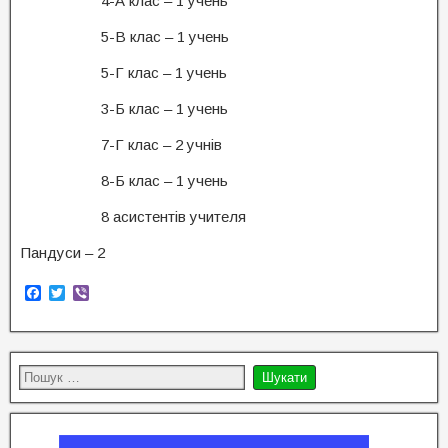
4-А клас – 1 учень
5-В клас – 1 учень
5-Г клас – 1 учень
3-Б клас – 1 учень
7-Г клас – 2 учнів
8-Б клас – 1 учень
8 асистентів учителя
Пандуси – 2
F
T
V
a
w
i
c
i
b
e
t
e
b
t
r
o
e
o
r
k