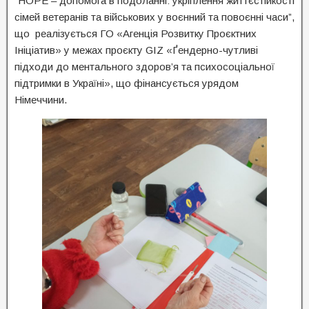
“HOPE – допомога в подоланні: укріплення життєстійкості
сімей ветеранів та військових у воєнний та повоєнні часи”,
що реалізується ГО «Агенція Розвитку Проєктних
Ініціатив» у межах проєкту GIZ «Ґендерно-чутливі
підходи до ментального здоров’я та психосоціальної
підтримки в Україні», що фінансується урядом
Німеччини.