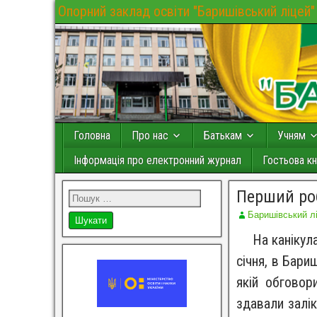
Опорний заклад освіти "Баришівський ліцей"
Головна
Про нас
Батькам
Учням
Інформація про електронний журнал
Гостьова кн
Перший роб
Баришівський л
На канікулах
січня, в Бари
якій обговор
здавали залік