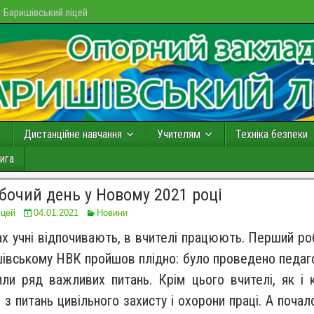
Баришівський ліцей
Дистанційне навчання
Учителям
Техніка безпеки
ига
очий день у Hовому 2021 році
іцей
04.01.2021
Новини
 учні відпочивають, в вчителі працюють. Перший ро
шівському НВК пройшов плідно: було проведено педаго
или ряд важливих питань. Крім цього вчителі, як і 
 з питань цивільного захисту і охорони праці. А почал