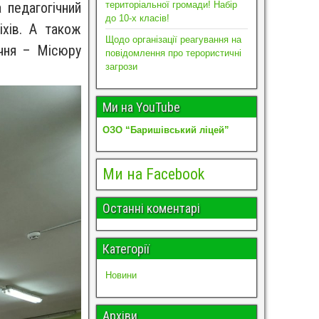
 педагогічний
територіальної громади! Набір
до 10-х класів!
хів. А також
Щодо організації реагування на
ічня – Місюру
повідомлення про терористичні
загрози
Ми на YouTube
ОЗО “Баришівський ліцей”
Ми на Facebook
Останні коментарі
Категорії
Новини
Архіви