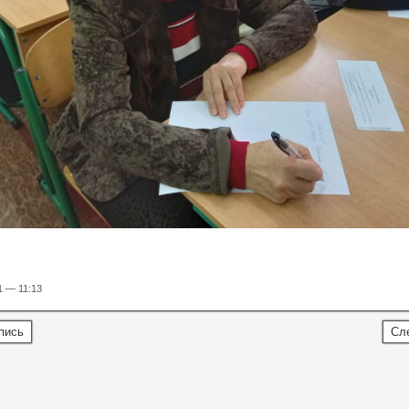
1 — 11:13
пись
Сл