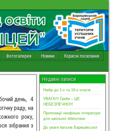
Фотогалерея
Новини
Корисні посилання
Недавні записи
Набір до 1-х та 10-х класів
бочий день, 4
УВАГА!!! Гриби – ЦЕ
НЕБЕЗПЕЧНО!!!
гічну раду, на
Пропозиції нонфікшн літератури
кожного року,
для шкільної бібліотеки
ося зібрання з
До уваги батьків Баришівської