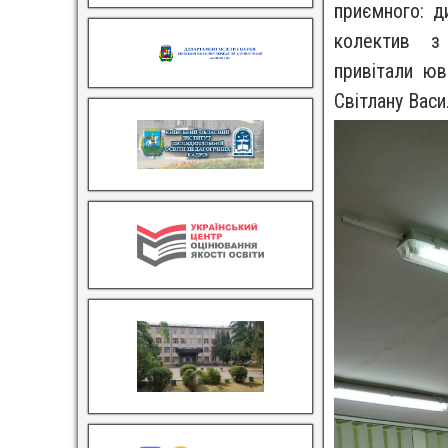
приємного: д
колектив з 
привітали юв
Світлану Вас