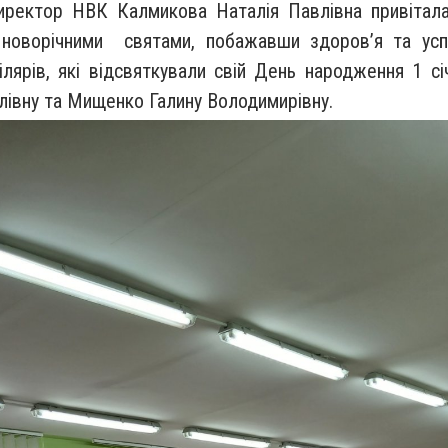
иректор НВК Калмикова Наталія Павлівна привітала
новорічними святами, побажавши здоров’я та успі
ілярів, які відсвяткували свій День народження 1 с
илівну та Мищенко Галину Володимирівну.