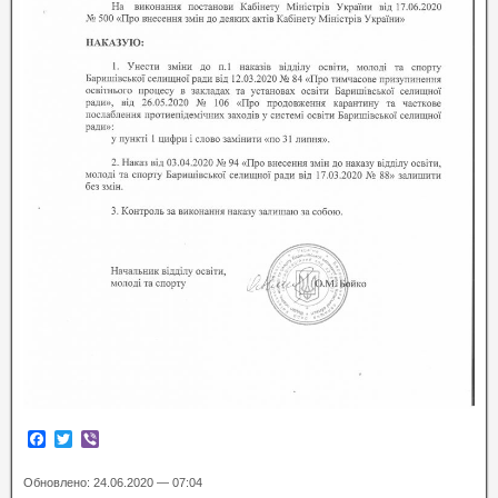
F
T
V
a
w
i
c
i
b
Обновлено: 24.06.2020 — 07:04
e
t
e