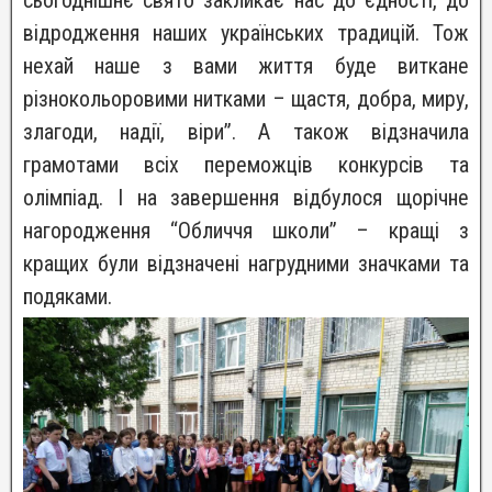
сьогоднішнє свято закликає нас до єдності, до
відродження наших українських традицій. Тож
нехай наше з вами життя буде виткане
різнокольоровими нитками – щастя, добра, миру,
злагоди, надії, віри”. А також відзначила
грамотами всіх переможців конкурсів та
олімпіад. І на завершення відбулося щорічне
нагородження “Обличчя школи” – кращі з
кращих були відзначені нагрудними значками та
подяками.