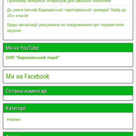
Пропозиції нонфікшн літератури для шкільної бібліотеки
До уваги батьків Баришівської територіальної громади! Набір до
10-х класів!
Щодо організації реагування на повідомлення про терористичні
загрози
Ми на YouTube
ОЗО “Баришівський ліцей”
Ми на Facebook
Останні коментарі
Категорії
Новини