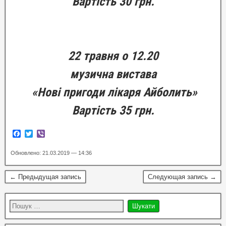
Вартість 30 грн.
22 травня о 12.20
музична вистава
«Нові пригоди лікаря Айболить»
Вартість 35 грн.
F
T
V
a
w
i
c
i
b
Обновлено: 21.03.2019 — 14:36
e
t
e
b
t
r
o
e
← Предыдущая запись
Следующая запись →
o
r
k