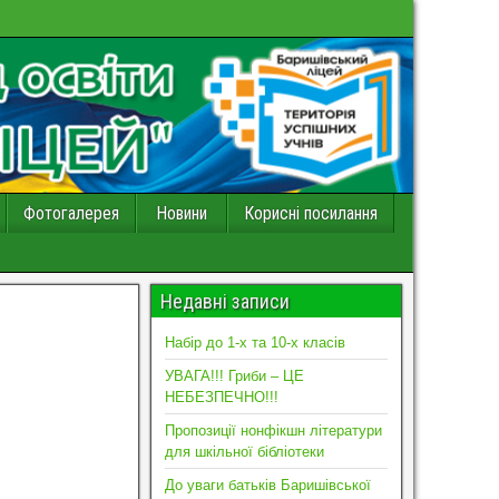
Фотогалерея
Новини
Корисні посилання
Недавні записи
Набір до 1-х та 10-х класів
УВАГА!!! Гриби – ЦЕ
НЕБЕЗПЕЧНО!!!
Пропозиції нонфікшн літератури
для шкільної бібліотеки
До уваги батьків Баришівської