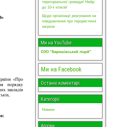
територіальної громади! Набір
до 10-х класів!
Щодо організації реагування на
повідомлення про терористичні
загрози
Ми на YouTube
ОЗО “Баришівський ліцей”
Ми на Facebook
Останні коментарі
Категорії
Новини
Архіви