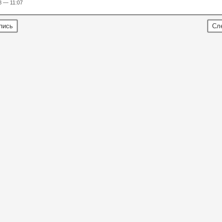
8 — 11:07
пись
Сл