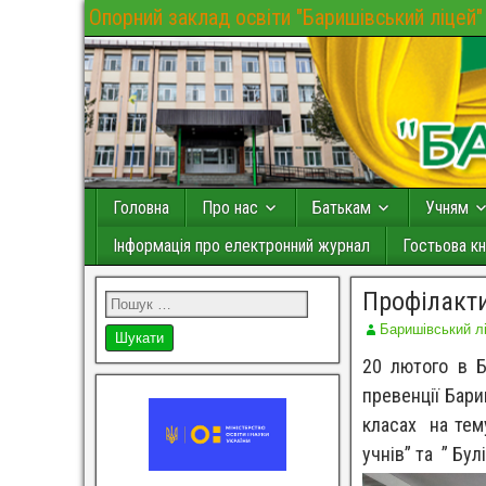
Опорний заклад освіти "Баришівський ліцей"
Головна
Про нас
Батькам
Учням
Інформація про електронний журнал
Гостьова кн
Профілакт
Баришівський л
20 лютого в Б
превенції Бари
класах на тем
учнів” та ” Булі