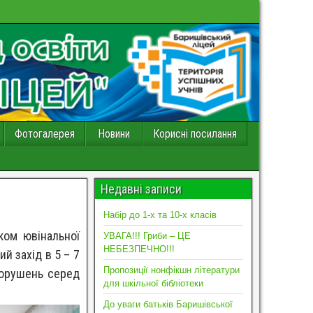
Фотогалерея
Новини
Корисні посилання
Недавні записи
Набір до 1-х та 10-х класів
ком ювінальної
УВАГА!!! Гриби – ЦЕ
НЕБЕЗПЕЧНО!!!
й захід в 5 – 7
Пропозиції нонфікшн літератури
порушень серед
для шкільної бібліотеки
До уваги батьків Баришівської