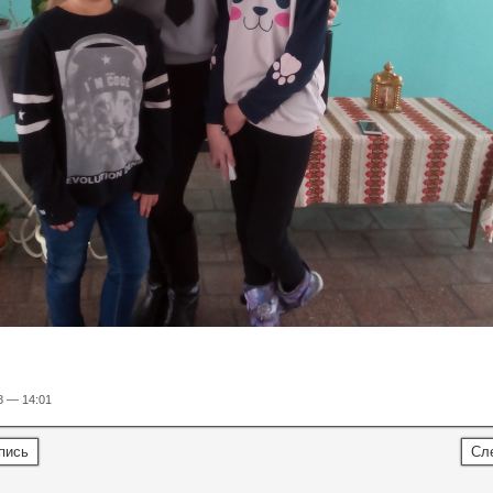
8 — 14:01
пись
Сл