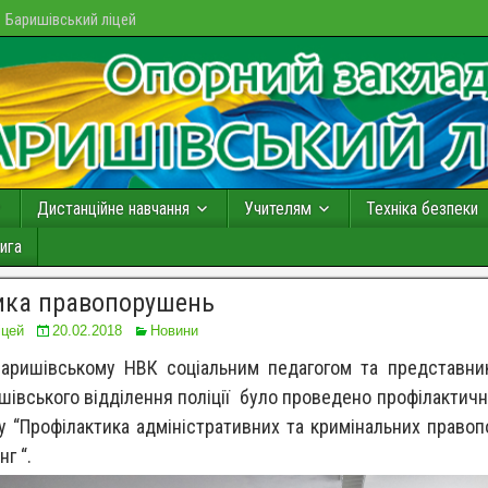
Баришівський ліцей
Дистанційне навчання
Учителям
Техніка безпеки
ига
ика правопорушень
іцей
20.02.2018
Новини
аришівському НВК соціальним педагогом та представни
шівського відділення поліції було проведено профілактични
у “Профілактика адміністративних та кримінальних право
нг “.