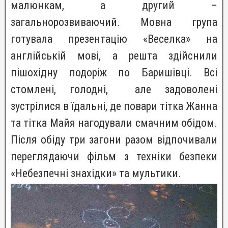
малюнкам, а другий –
загальнорозвиваючий. Мовна група
готувала презентацію «Веселка» на
англійській мові, а решта здійснили
пішохідну подоріж по Баришівці. Всі
стомлені, голодні, але задоволені
зустрілися в їдальні, де повари тітка Жанна
та тітка Майя нагодували смачним обідом.
Після обіду три загони разом відпочивали
переглядаючи фільм з техніки безпеки
«Небезпечні знахідки» та мультики.