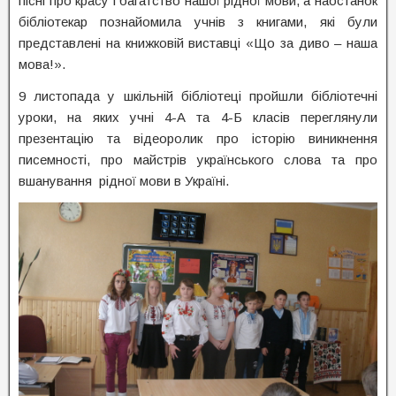
пісні про красу і багатство нашої рідної мови, а наостанок
бібліотекар познайомила учнів з книгами, які були
представлені на книжковій виставці «Що за диво – наша
мова!».
9 листопада у шкільній бібліотеці пройшли бібліотечні
уроки, на яких учні 4-А та 4-Б класів переглянули
презентацію та відеоролик про історію виникнення
писемності, про майстрів українського слова та про
вшанування рідної мови в Україні.