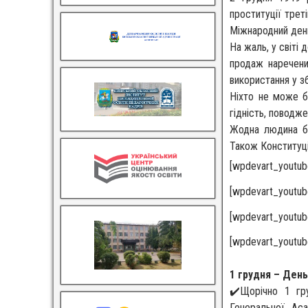
проституції тре
Міжнародний день
На жаль, у світі 
продаж наречени
використання у з
Ніхто не може б
гідність, поводж
Жодна людина бе
Також Конституці
[wpdevart_youtube
[wpdevart_youtube
[wpdevart_youtube
[wpdevart_youtube
1 грудня – Ден
✔️Щорічно 1 гру
Генеральної Аса