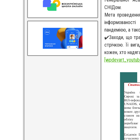
СНІДом.
Мета проведення
інформованості
пандемією, а так
✔️Заходи, що тр
стрічкою. Її ви
кожен, хто надяг
[wpdevart_youtube