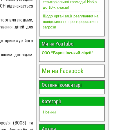
територіальної громади! Набір
ОН відзначається
до 10-х класів!
Щодо організації реагування на
, торгівля людьми,
повідомлення про терористичні
ування дітей для
загрози
що принижує його
Ми на YouTube
ОЗО “Баришівський ліцей”
 іншим дослідам.
Ми на Facebook
Останні коментарі
Категорії
Новини
оров’я (ВООЗ) та
Архіви
день боротьби зі