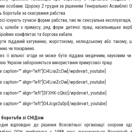
тіми особами. Щороку 2 грудня за рішенням Генеральної Асамблеї О
 боротьби за скасування рабства.
досі існують сучасні форми рабства, такі як сексуальна експлуатація
х, шлюби з примусу, ряд форм дитячої праці, насильницьке верб
бройних конфліктах та боргова кабала.
ути підданий катуванню, жорстокому, нелюдському або такому, 
енню чи покаранню.
з її вільної згоди не може бути піддана медичним, науковим чи
єю України забороняється використання примусової праці.
 caption=”” align=”left”]Ci4LraiZcDw[/wpdevart_youtube]
 caption=”” align=”left”]Ci4LraiZcDw[/wpdevart_youtube]
 caption=”” align=”left”]3F3HK-cQkic[/wpdevart_youtube]
 caption=”” align=”left”]O4Jcge2u0pI[/wpdevart_youtube]
ь боротьби зі СНІДом
дня відповідно до рішення Всесвітньої організації охорони зд
мблеї ООН, прийнятого у 1988 році, відзначається Всесвітній 