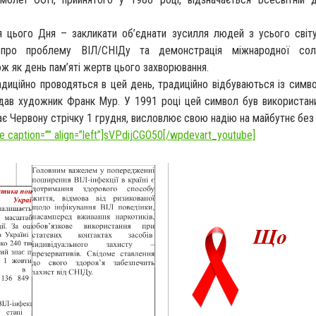
 цього Дня – закликати об’єднати зусилля людей з усього світ
 про проблему ВІЛ/СНІДу та демонстрація міжнародної сол
ож як день пам’яті жертв цього захворювання.
адиційно проводяться в цей день, традиційно відбуваються із сим
гадав художник Франк Мур. У 1991 році цей символ був використан
ає Червону стрічку 1 грудня, висловлює свою надію на майбутнє без
 caption=”” align=”left”]sVPdijCGO50[/wpdevart_youtube]