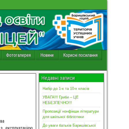
Фотогалерея
Новини
Корисні посилання
Недавні записи
Набір до 1-х та 10-х класів
УВАГА!!! Гриби – ЦЕ
НЕБЕЗПЕЧНО!!!
Пропозиції нонфікшн літератури
для шкільної бібліотеки
тва
До уваги батьків Баришівської
з експлуатацією