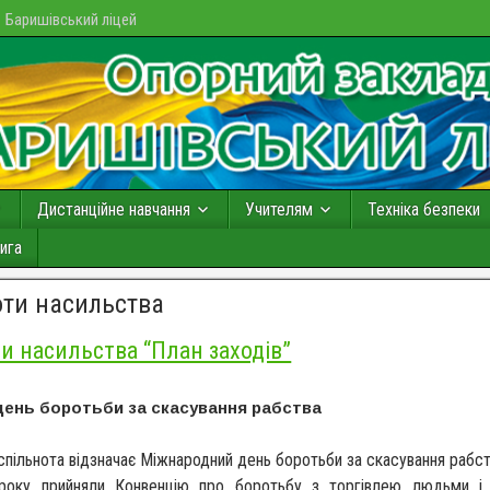
Баришівський ліцей
Дистанційне навчання
Учителям
Техніка безпеки
ига
оти насильства
ти насильства “План заходів”
день боротьби за скасування рабства
 спільнота відзначає Міжнародний день боротьби за скасування рабс
року прийняли Конвенцію про боротьбу з торгівлею людьми і 