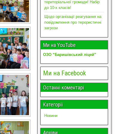
територіальної громади! Набір
до 10-х класів!
Щодо організації реагування на
повідомлення про терористичні
загрози
Ми на YouTube
ОЗО “Баришівський ліцей”
Ми на Facebook
Останні коментарі
Категорії
Новини
Архіви