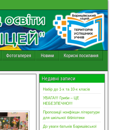
Фотогалерея
Новини
Корисні посилання
Недавні записи
Набір до 1-х та 10-х класів
УВАГА!!! Гриби – ЦЕ
НЕБЕЗПЕЧНО!!!
Пропозиції нонфікшн літератури
для шкільної бібліотеки
До уваги батьків Баришівської