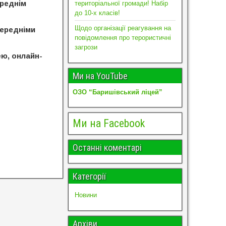
ереднім
територіальної громади! Набір
до 10-х класів!
Щодо організації реагування на
передніми
повідомлення про терористичні
загрози
ею, онлайн-
Ми на YouTube
ОЗО “Баришівський ліцей”
Ми на Facebook
Останні коментарі
Категорії
Новини
Архіви