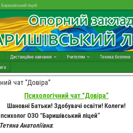
Баришівський ліцей
Дистанційне навчання
Учителям
Техніка безпеки
ига
ний чат “Довіра”
Психологічний чат “Довіра”
Шановні Батьки! Здобувачі освіти! Колеги!
психолог ОЗО “Баришівський ліцей”
етяна Анатоліївна
: