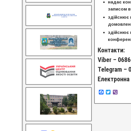
надає кон
записом в 
здійснює 
домовлено
здійснює 
конференц
Контакти:
Viber – 068
Telegram –
Електронна
F
T
V
a
w
i
c
i
b
e
t
e
b
t
r
o
e
o
r
k