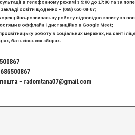
сультації в телефонному режимі з 9:00 до 17:00 та за поп
закладі освіти щоденно – (068) 650-08-67;
корекційно-розвивальну роботу відповідно запиту за по
стями в оффлайн і дистанційно в Google Meet;
просвітницьку роботу в соціальних мережах, на сайті ліц
іях, батьківських зборах.
6500867
0686500867
 пошта –
radomtana07@gmail.com