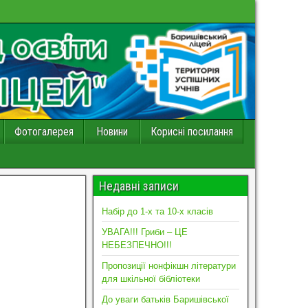
Фотогалерея
Новини
Корисні посилання
Недавні записи
Набір до 1-х та 10-х класів
УВАГА!!! Гриби – ЦЕ
НЕБЕЗПЕЧНО!!!
Пропозиції нонфікшн літератури
для шкільної бібліотеки
До уваги батьків Баришівської