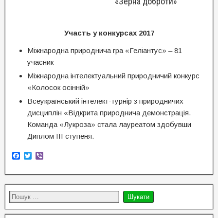
«Зерна доброти»
Участь у конкурсах 2017
Міжнародна природнича гра «Геліантус» – 81
учасник
Міжнародна інтелектуальний природничий конкурс
«Колосок осінній»
Всеукраїнський інтелект-турнір з природничих
дисциплін «Відкрита природнича демонстрація.
Команда «Лукроза» стала лауреатом здобувши
Диплом ІІІ ступеня.
F
T
V
a
w
i
c
i
b
e
t
e
b
t
r
o
e
o
r
k